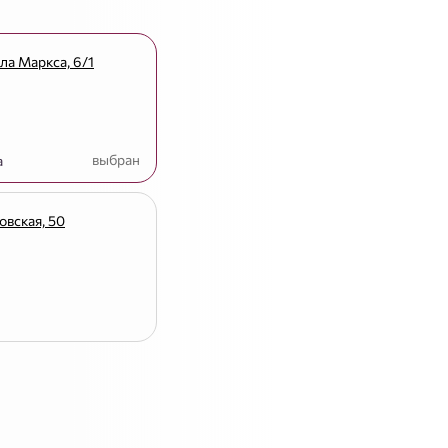
а Маркса, 6/1
выбран
а
вская, 50