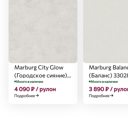
Marburg City Glow
Marburg Balan
(Городское сияние)
(Баланс) 330
Много в наличии
Много в наличии
34215
4 090 ₽ / рулон
3 890 ₽ / руло
Подробнее
Подробнее