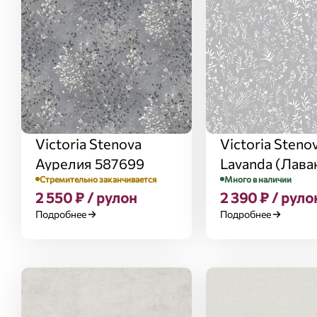
Victoria Stenova
Victoria Steno
Аурелия 587699
Lavanda (Лава
Стремительно заканчивается
Много в наличии
287917
2 550 ₽ / рулон
2 390 ₽ / руло
Подробнее
Подробнее