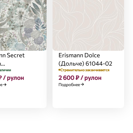
Erismann Dolce
nn Secret
(Дольче) 61044-02
n
Стремительно заканчивается
аличии
твенный сад)
2 600 ₽ / рулон
₽ / рулон
-24
Подробнее
ее