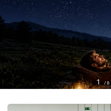
1
/
8