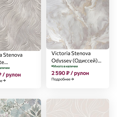
Victoria Stenova
ia Stenova
Odyssey (Одиссей)
te
Много в наличии
287576
аличии
люция) 588045
2 590 ₽ / рулон
₽ / рулон
Подробнее
ее