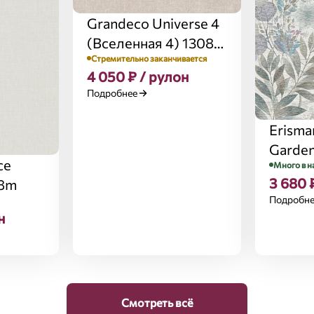
Grandeco Universe 4
(Вселенная 4) 1308
Стремительно заканчивается
UR
4 050 ₽ / рулон
Подробнее
Erisma
Garde
ce
Много в н
(Таинс
3 680 
28m
12238
Подробн
н
Смотреть всё