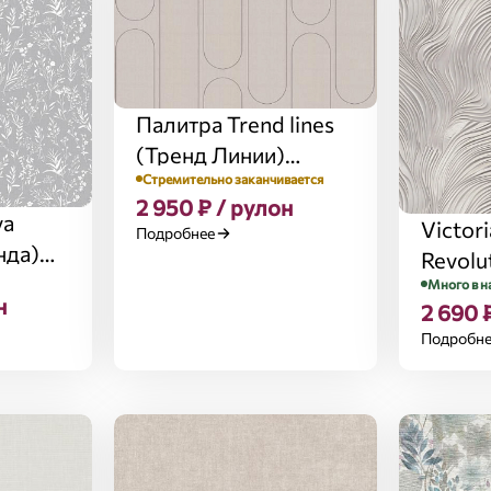
Палитра Trend lines
(Тренд Линии)
Стремительно заканчивается
72630-25
2 950 ₽ / рулон
va
Victor
Подробнее
нда)
Revolu
Много в н
(Рево
н
2 690 
Подробн