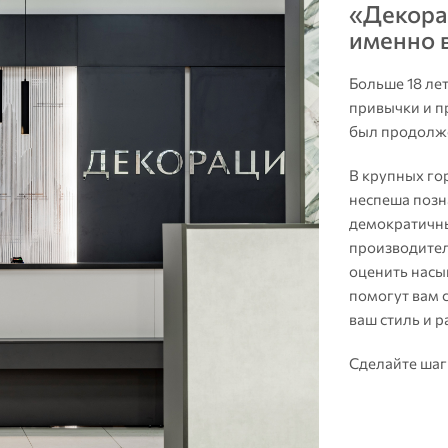
«Декора
именно 
Больше 18 ле
привычки и п
был продолж
В крупных го
неспеша позн
демократичны
производител
оценить насы
помогут вам 
ваш стиль и 
Сделайте шаг