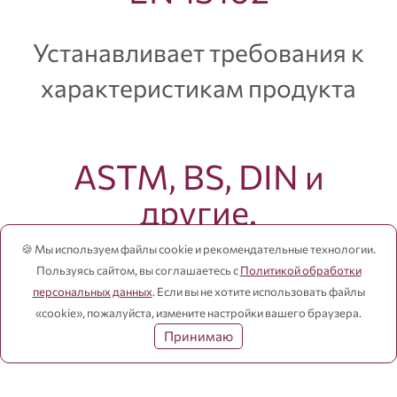
Устанавливает требования к
характеристикам продукта
ASTM, BS, DIN и
другие.
🍪 Мы используем файлы cookie и рекомендательные технологии.
Является гарантией, что
Пользуясь сайтом, вы соглашаетесь с
Политикой обработки
персональных данных
. Если вы не хотите использовать файлы
продукт соответствует
«cookie», пожалуйста, измените настройки вашего браузера.
Принимаю
стандартам безопасности