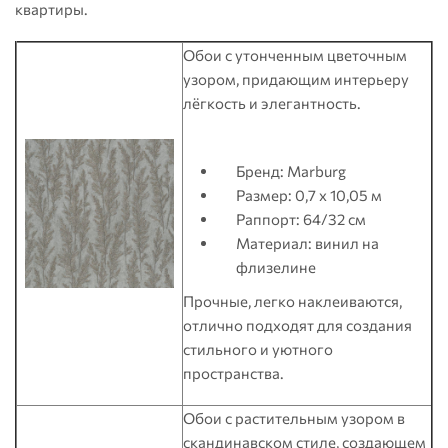
квартиры.
Обои с утонченным цветочным
узором, придающим интерьеру
лёгкость и элегантность.
Бренд: Marburg
Размер: 0,7 x 10,05 м
Раппорт: 64/32 см
Материал: винил на
флизелине
Прочные, легко наклеиваются,
отлично подходят для создания
стильного и уютного
пространства.
Обои с растительным узором в
скандинавском стиле, создающем