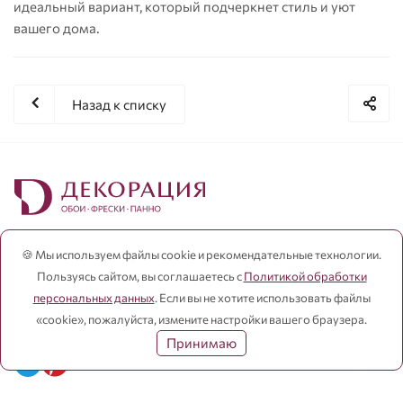
идеальный вариант, который подчеркнет стиль и уют
вашего дома.
Назад к списку
+7(383)230-17-47
🍪 Мы используем файлы cookie и рекомендательные технологии.
ТВК «БОЛЬШАЯ МЕДВЕДИЦА»
Пользуясь сайтом, вы соглашаетесь с
Политикой обработки
Ежедневно с 10:00 до 21:00
персональных данных
. Если вы не хотите использовать файлы
+7(383)335-42-42
ТВК «КАЛЕЙДОСКОП»
«cookie», пожалуйста, измените настройки вашего браузера.
Ежедневно с 10:00 до 22:00
Принимаю