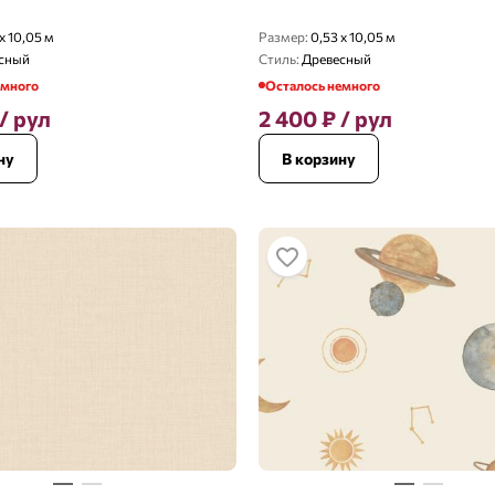
x 10,05 м
Размер:
0,53 x 10,05 м
сный
Стиль:
Древесный
емного
Осталось немного
/ рул
2 400
₽
/ рул
ну
В корзину