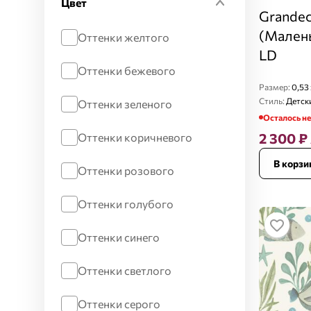
Цвет
Однотонный
Grandec
0,53 x 10,05 м
(Малень
Природа
Оттенки желтого
LD
Сюжетный
Оттенки бежевого
Размер:
0,53 
Цветочный
Стиль:
Детск
Оттенки зеленого
Осталось н
Планеты
2 300
₽
Оттенки коричневого
В корзи
Рыбы
Оттенки розового
Оттенки голубого
Оттенки синего
Оттенки светлого
Оттенки серого