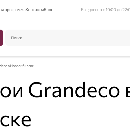
ая программа
Контакты
Блог
Ежедневно с 10:00 до 22:
deco в Новосибирске
ои Grandeco 
ске