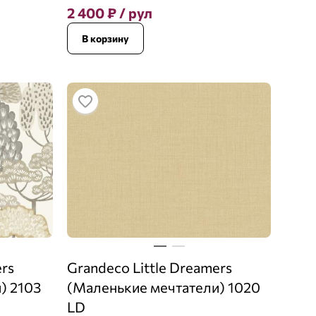
2 400
₽
/ рул
В корзину
ers
Grandeco Little Dreamers
) 2103
(Маленькие мечтатели) 1020
LD