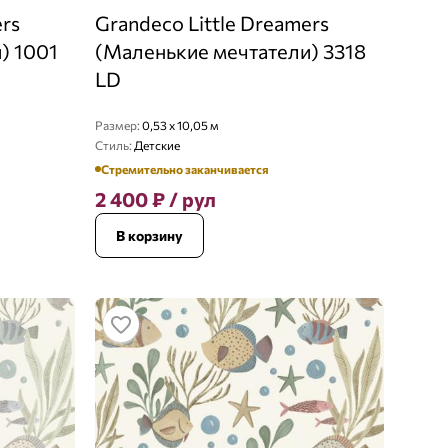
ers
Grandeco Little Dreamers
) 1001
(Маленькие мечтатели) 3318
LD
Размер:
0,53 x 10,05 м
Стиль:
Детские
Стремительно заканчивается
2 400
₽
/ рул
В корзину