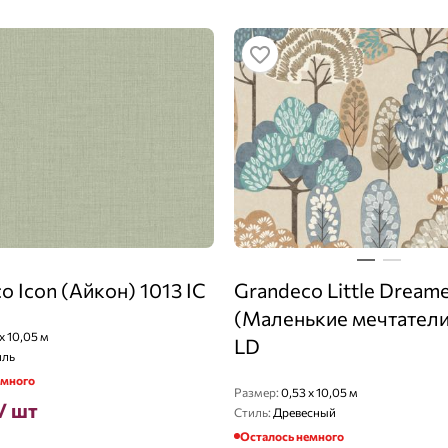
o Icon (Айкон) 1013 IC
Grandeco Little Dream
(Маленькие мечтатели
x 10,05 м
LD
иль
емного
Размер:
0,53 x 10,05 м
/ шт
Стиль:
Древесный
Осталось немного