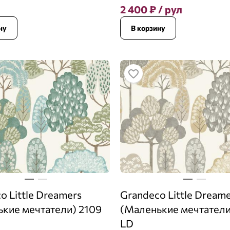
2 400
₽
/ рул
ну
В корзину
o Little Dreamers
Grandeco Little Dream
кие мечтатели) 2109
(Маленькие мечтатели
LD