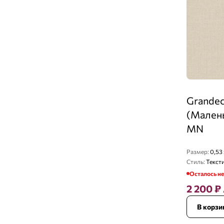
Grandec
(Малень
MN
Размер:
0,53 
Стиль:
Текст
Осталось н
2 200
₽
В корзи