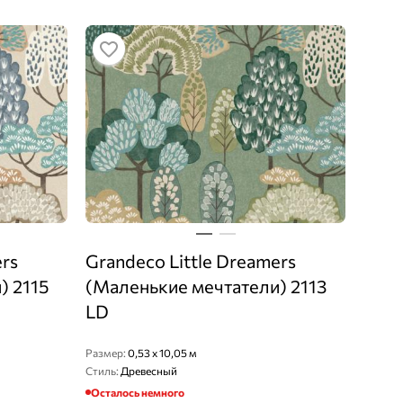
ers
Grandeco Little Dreamers
) 2115
(Маленькие мечтатели) 2113
LD
Размер:
0,53 x 10,05 м
Стиль:
Древесный
Осталось немного