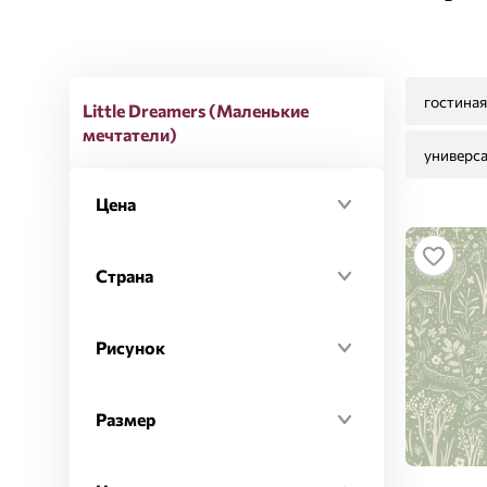
гостиная
Little Dreamers (Маленькие
мечтатели)
универс
Цена
Страна
Бельгия
Рисунок
Звезды
Размер
Лён
0,53 x 10 м