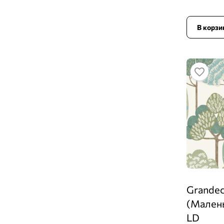
В корзи
Grandec
(Малень
LD