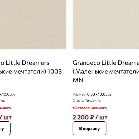
o Little Dreamers
Grandeco Little Dream
кие мечтатели) 1003
(Маленькие мечтатели
MN
x 10,05 м
Размер:
0,53 x 10,05 м
иль
Стиль:
Текстиль
емного
Осталось немного
/ шт
2 200
₽
/ шт
ну
В корзину