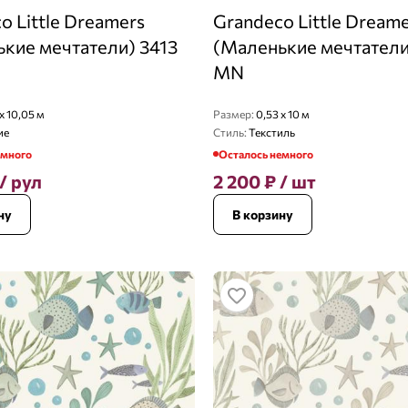
o Little Dreamers
Grandeco Little Dream
кие мечтатели) 3413
(Маленькие мечтатели
MN
x 10,05 м
Размер:
0,53 x 10 м
ие
Стиль:
Текстиль
емного
Осталось немного
/ рул
2 200
₽
/ шт
ну
В корзину