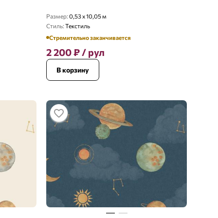
Размер:
0,53 x 10,05 м
Стиль:
Текстиль
Стремительно заканчивается
2 200
₽
/ рул
В корзину