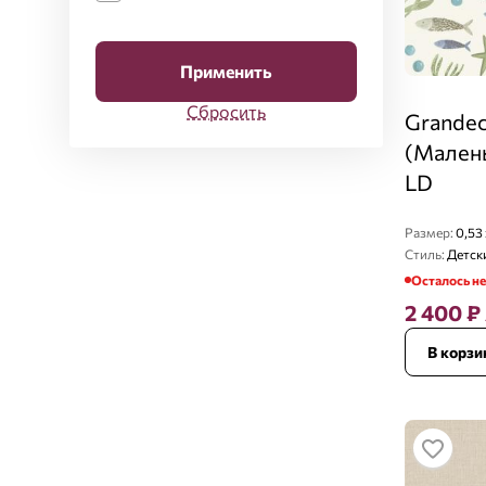
Применить
Сбросить
Grandec
(Малень
LD
Размер:
0,53 
Стиль:
Детск
Осталось н
2 400
₽
В корзи