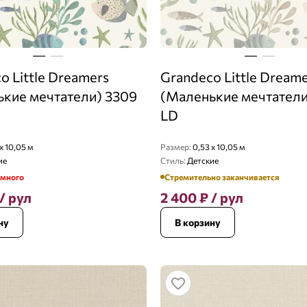
o Little Dreamers
Grandeco Little Dream
кие мечтатели) 3309
(Маленькие мечтатели
LD
x 10,05 м
Размер:
0,53 x 10,05 м
ие
Стиль:
Детские
емного
Стремительно заканчивается
/ рул
2 400
₽
/ рул
ну
В корзину