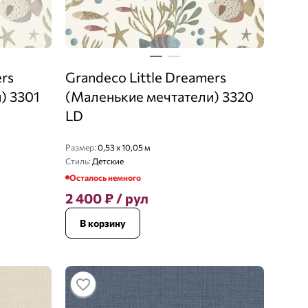
ers
Grandeco Little Dreamers
) 3301
(Маленькие мечтатели) 3320
LD
Размер:
0,53 x 10,05 м
Стиль:
Детские
Осталось немного
2 400
₽
/ рул
В корзину