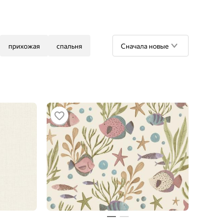
прихожая
спальня
Сначала новые