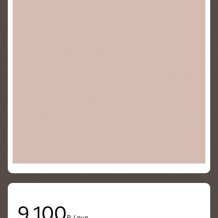
9 100
₽ / рул