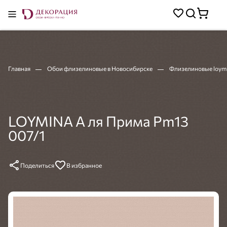
Главная
Обои флизелиновые в Новосибирске
Флизелиновые loym
LOYMINA А ля Прима Pm13
007/1
Поделиться
В избранное