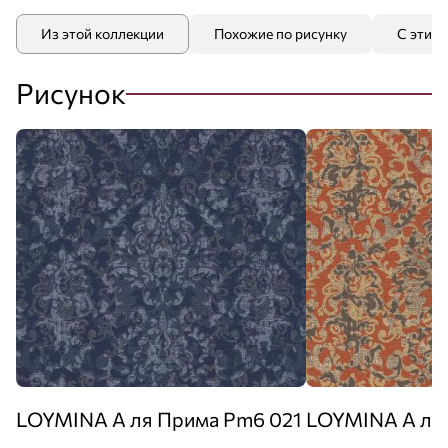
Из этой коллекции
Похожие по рисунку
С этим
Рисунок
LOYMINA А ля Прима Pm6 021
LOYMINA А ля