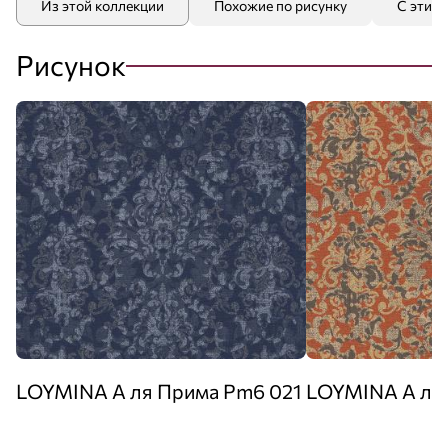
Из этой коллекции
Похожие по рисунку
С этим
Рисунок
LOYMINA А ля Прима Pm6 021
LOYMINA А ля