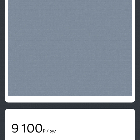
9 100
₽ / рул