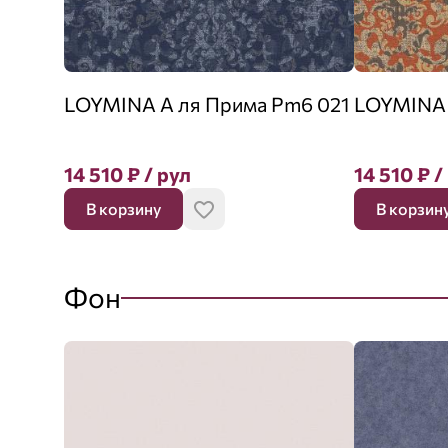
LOYMINA А ля Прима Pm6 021
LOYMINA 
14 510
₽
/ рул
14 510
₽
/
В корзину
В корзин
Фон