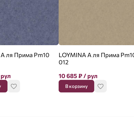
А ля Прима Pm10
LOYMINA А ля Прима Pm1
012
 рул
10 685
₽
/ рул
у
В корзину