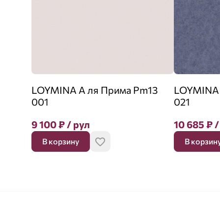
LOYMINA А ля Прима Pm13
LOYMINA 
001
021
9 100
₽
/ рул
10 685
₽
/
В корзину
В корзин