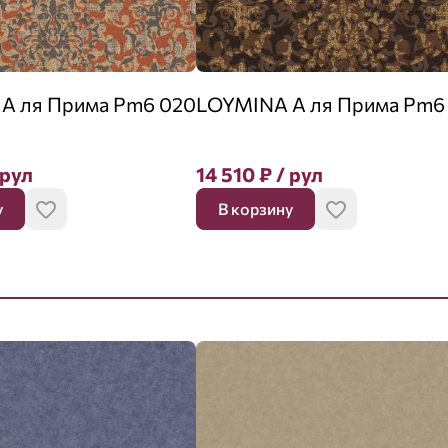
А ля Прима Pm6 020
LOYMINA А ля Прима Pm6
 рул
14 510
₽
/ рул
у
В корзину