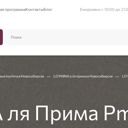
ая программа
Контакты
Блог
Ежедневно с 10:00 до 21:
ые loymina в Новосибирске
LOYMINA а ля прима в Новосибирске
LOY
 ля Прима Pm