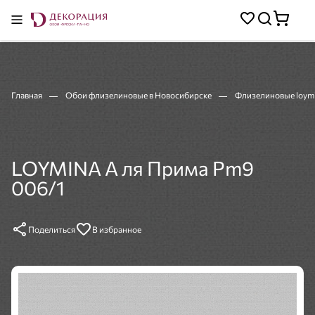
Главная
Обои флизелиновые в Новосибирске
Флизелиновые loym
LOYMINA А ля Прима Pm9
006/1
Поделиться
В избранное