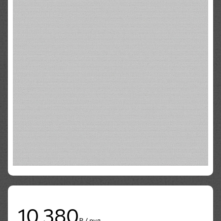
10 380
₽ / рул