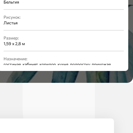
Бельгия
Рисунок:
Листья
Размер:
1,59 x 2,8 м
Назначение:
гостиная, кабинет, коридор, кухня, подростку, прихожая,
спальня, студия, универсальные
Раппорт:
0 см
Материал:
винил на флизелине
Стиль:
Природный