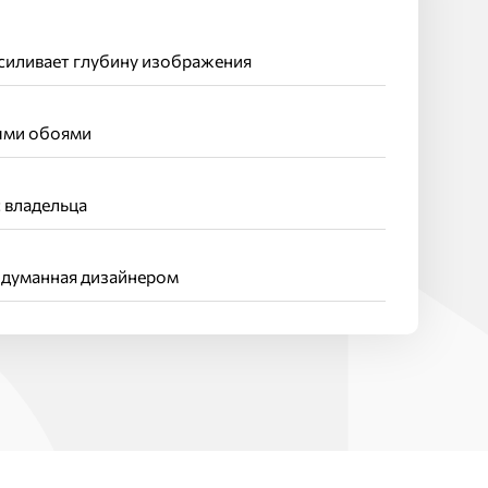
силивает глубину изображения
ыми обоями
 владельца
одуманная дизайнером