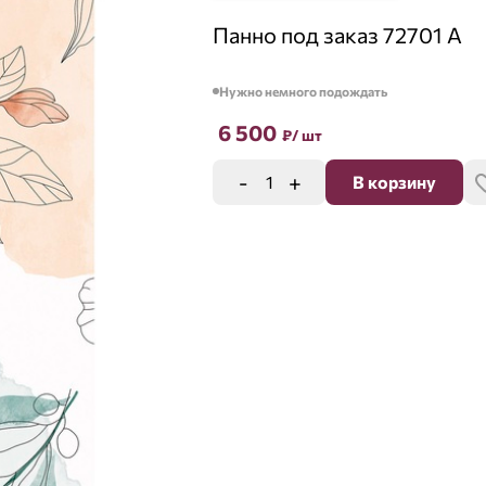
Панно под заказ 72701 A
Нужно немного подождать
6 500
₽
/ шт
-
+
В корзину