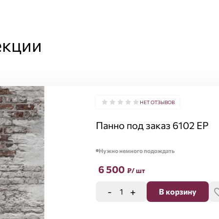
екции
НЕТ ОТЗЫВОВ
Панно под заказ 6102 EP
Нужно немного подождать
6 500
₽
/ шт
-
+
В корзину