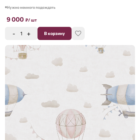
Нужно немного подождать
9 000
₽
/ шт
-
+
В корзину