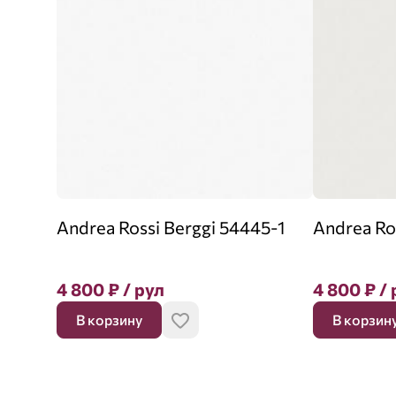
Andrea Rossi Berggi 54445-1
Andrea Ro
4 800
₽
/ рул
4 800
₽
/ 
В корзину
В корзин