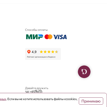
Способы оплаты
Давайте дружить
нных
. Если вы не хотите использовать файлы «cookie»,
Принимаю
-
+
1
В корзину