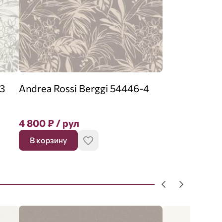
-3
Andrea Rossi Berggi 54446-4
4 800
₽
/ рул
В корзину