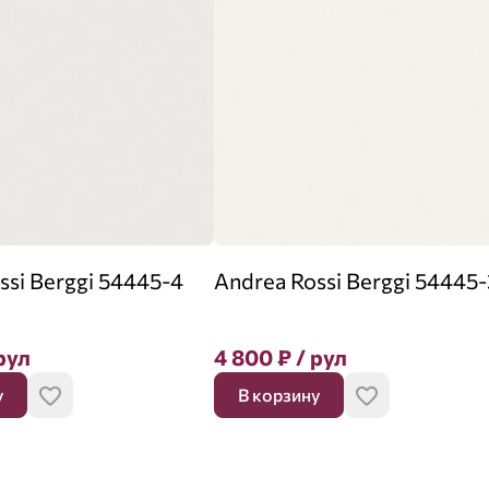
ssi Berggi 54445-4
Andrea Rossi Berggi 54445-
рул
4 800
₽
/ рул
у
В корзину