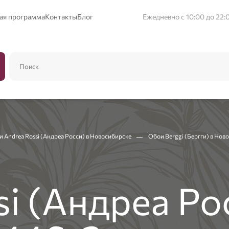
ая программа
Контакты
Блог
Ежедневно с 10:00 до 22:
 Andrea Rossi (Андреа Росси) в Новосибирске
Обои Berggi (Бергги) в Нов
i (Андреа Ро