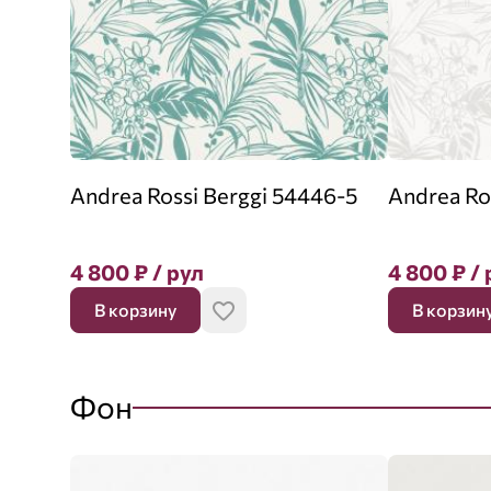
Andrea Rossi Berggi 54446-5
Andrea Ro
4 800
₽
/ рул
4 800
₽
/ 
В корзину
В корзин
Фон