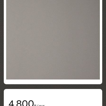
4 800
₽ / рул