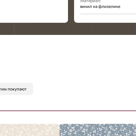
Материал:
винил на флизелине
Стиль:
Современный
тим покупают