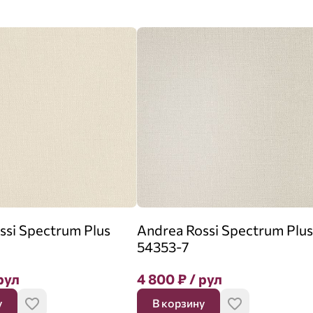
ssi Spectrum Plus
Andrea Rossi Spectrum Plus
54353-7
рул
4 800
₽
/ рул
у
В корзину