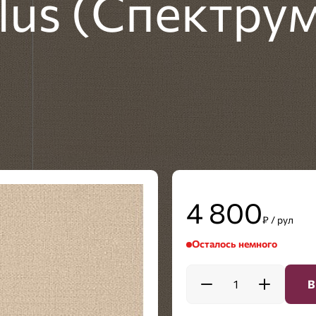
lus (Спектру
4 800
₽ / рул
Осталось немного
1
В