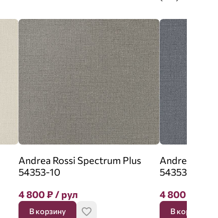
Andrea Rossi Spectrum Plus
Andrea Rossi
54353-10
54353-26
4 800
₽
/ рул
4 800
₽
/ ру
В корзину
В корзину