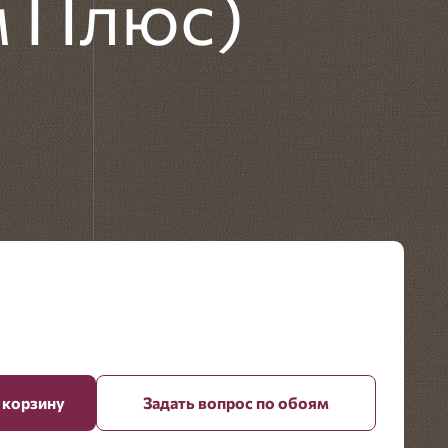
м Плюс)
 корзину
Задать вопрос по обоям