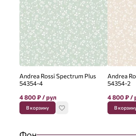
Andrea Rossi Spectrum Plus
Andrea Ro
54354-4
54354-2
4 800
₽
/ рул
4 800
₽
/ 
В корзину
В корзин
Фон