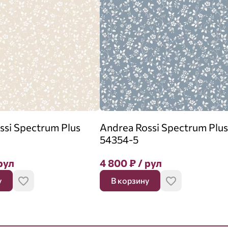
ssi Spectrum Plus
Andrea Rossi Spectrum Plus
54354-5
рул
4 800
₽
/ рул
у
В корзину