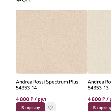
Andrea Rossi Spectrum Plus
Andrea Ro
54353-14
54353-13
4 800
₽
/ рул
4 800
₽
/ 
В корзину
В корзин