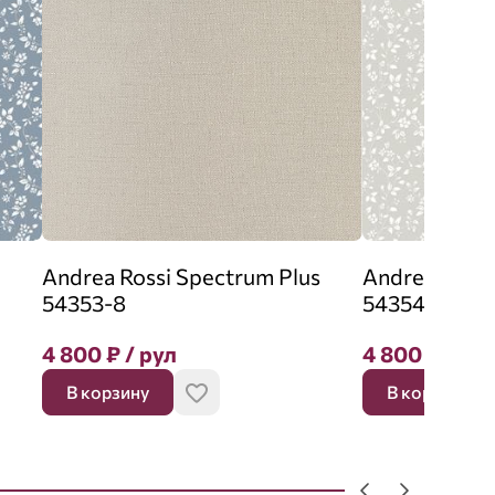
Andrea Rossi Spectrum Plus
Andrea Rossi
54353-8
54354-3
4 800
₽
/ рул
4 800
₽
/ ру
В корзину
В корзину