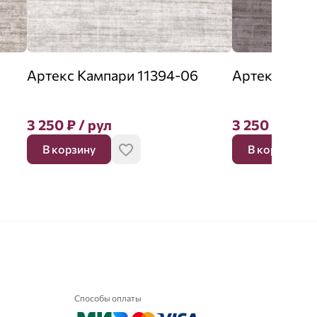
Артекс Кампари 11394-06
Артекс Камп
3 250
₽
/ рул
3 250
₽
/ рул
В корзину
В корзину
Способы оплаты