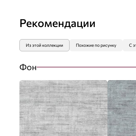
Рекомендации
Из этой коллекции
Похожие по рисунку
С э
Фон