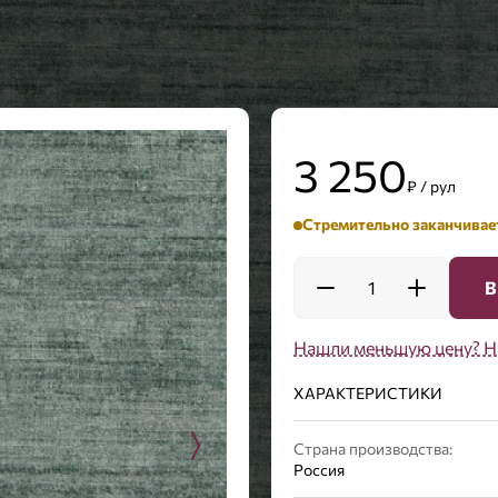
3 250
₽ / рул
Стремительно заканчивае
1
В
Нашли меньшую цену? Н
ХАРАКТЕРИСТИКИ
Страна производства:
Россия