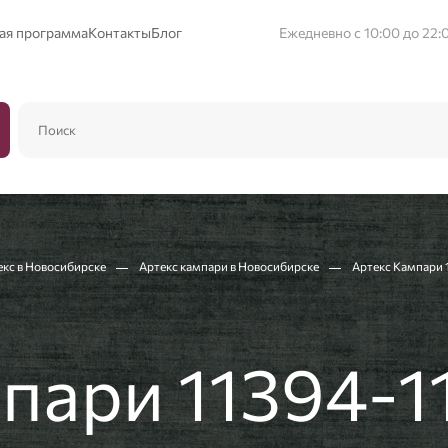
ая программа
Контакты
Блог
Ежедневно с 10:00 до 22:
екс в Новосибирске
Артекс кампари в Новосибирске
Артекс Кампари 
пари 11394-1