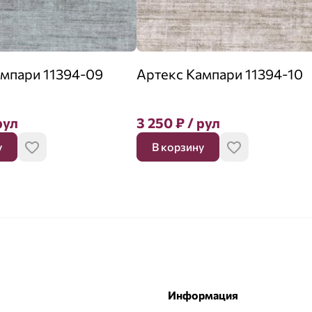
ампари 11394-09
Артекс Кампари 11394-10
рул
3 250
₽
/ рул
у
В корзину
Информация