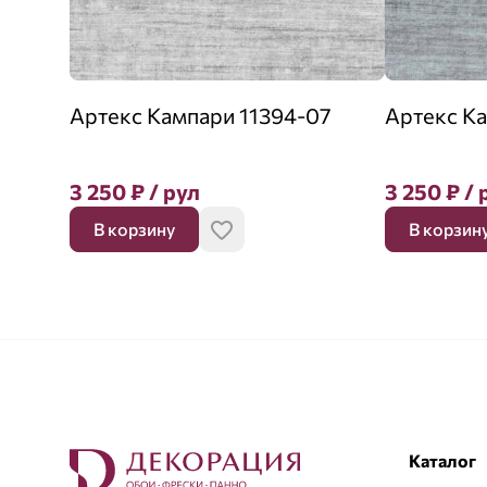
Артекс Кампари 11394-07
Артекс К
3 250
₽
/ рул
3 250
₽
/ 
В корзину
В корзин
Каталог