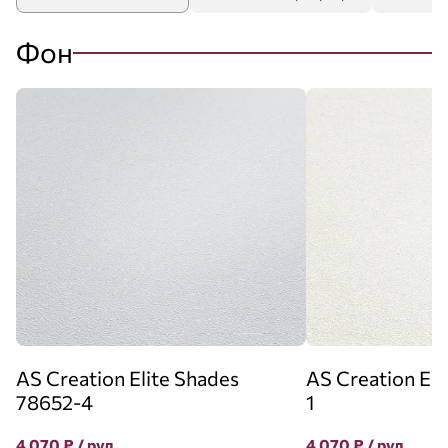
Фон
AS Creation Elite Shades
AS Creation Eli
78652-4
1
4 070
₽
/ рул
4 070
₽
/ рул