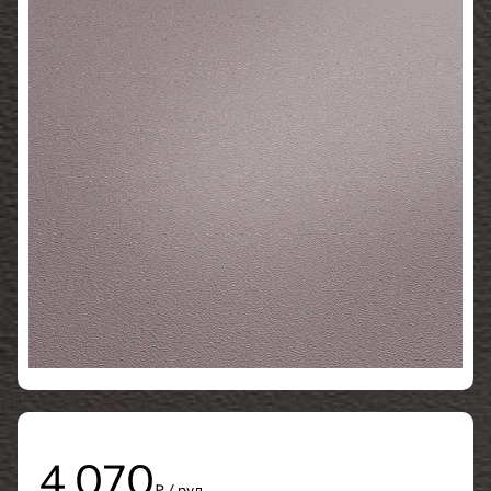
4 070
₽ / рул