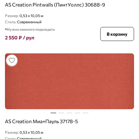
AS Creation Pintwalls (ПинтУоллс) 30688-9
Размер:
0,53 x 10,05 м
Стиль:
Современный
Нужно немного подождать
В корзину
2 550
₽
/ рул
AS Creation Миа+Пауль 37178-5
Размер:
0,53 x 10,05 м
Стиль:
Современный