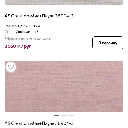
AS Creation Миа+Пауль 38904-3
Размер:
0,53 x 10,05 м
Стиль:
Современный
Нужно немного подождать
В корзину
2 550
₽
/ рул
AS Creation Миа+Пауль 38904-2