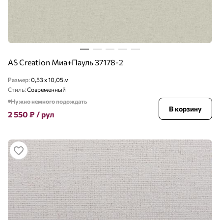
AS Creation Миа+Пауль 37178-2
Размер:
0,53 x 10,05 м
Стиль:
Современный
Нужно немного подождать
В корзину
2 550
₽
/ рул