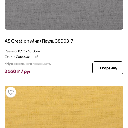
AS Creation Миа+Пауль 38903-7
Размер:
0,53 x 10,05 м
Стиль:
Современный
Нужно немного подождать
В корзину
2 550
₽
/ рул