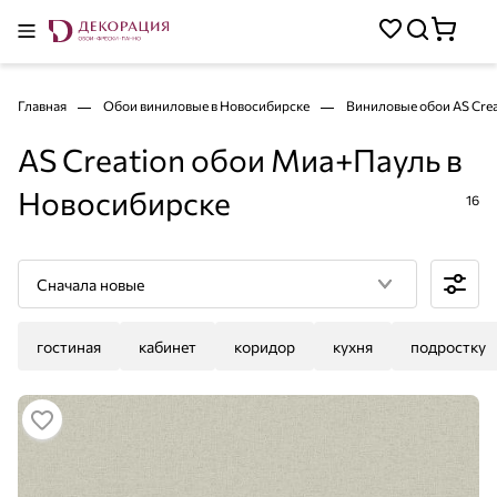
Главная
Обои виниловые в Новосибирске
Виниловые обои AS Crea
AS Creation обои Миа+Пауль в
Новосибирске
16
Сначала новые
гостиная
кабинет
коридор
кухня
подростку