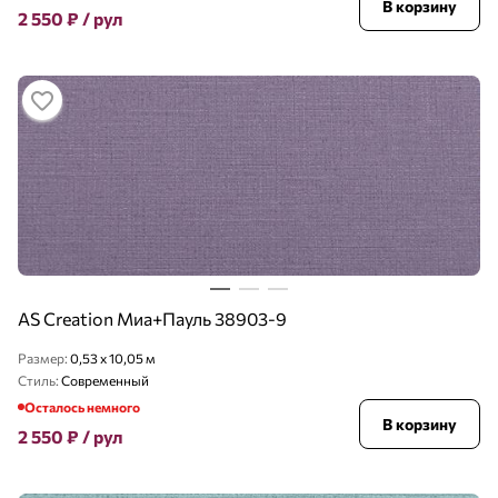
В корзину
2 550
₽
/ рул
AS Creation Миа+Пауль 38903-9
Размер:
0,53 x 10,05 м
Стиль:
Современный
Осталось немного
В корзину
2 550
₽
/ рул