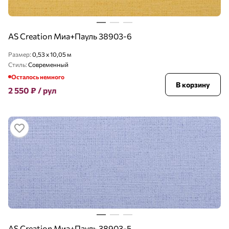
AS Creation Миа+Пауль 38903-6
Размер:
0,53 x 10,05 м
Стиль:
Современный
Осталось немного
В корзину
2 550
₽
/ рул
AS Creation Миа+Пауль 38903-5