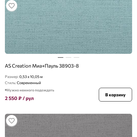
AS Creation Миа+Пауль 38903-8
Размер:
0,53 x 10,05 м
Стиль:
Современный
Нужно немного подождать
В корзину
2 550
₽
/ рул