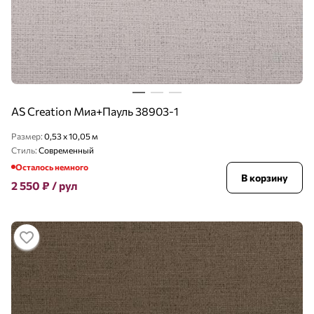
AS Creation Миа+Пауль 38903-1
Размер:
0,53 x 10,05 м
Стиль:
Современный
Осталось немного
В корзину
2 550
₽
/ рул