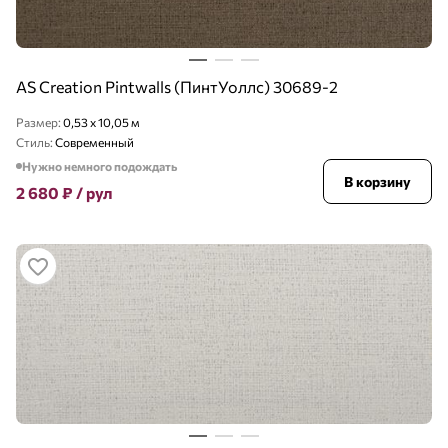
AS Creation Pintwalls (ПинтУоллс) 30689-2
Размер:
0,53 x 10,05 м
Стиль:
Современный
Нужно немного подождать
В корзину
2 680
₽
/ рул