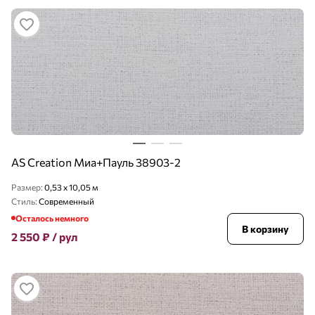
AS Creation Миа+Пауль 38903-2
Размер:
0,53 x 10,05 м
Стиль:
Современный
Осталось немного
В корзину
2 550
₽
/ рул