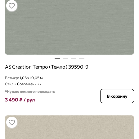
AS Creation Tempo (Темпо) 39590-9
Размер:
1,06 x 10,05 м
Стиль:
Современный
Нужно немного подождать
В корзину
3 490
₽
/ рул