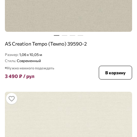
AS Creation Tempo (Темпо) 39590-2
Размер:
1,06 x 10,05 м
Стиль:
Современный
Нужно немного подождать
В корзину
3 490
₽
/ рул