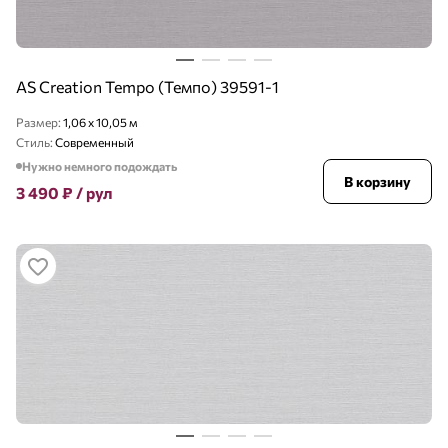
AS Creation Tempo (Темпо) 39591-1
Размер:
1,06 x 10,05 м
Стиль:
Современный
Нужно немного подождать
В корзину
3 490
₽
/ рул