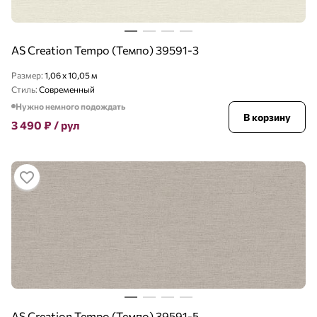
AS Creation Tempo (Темпо) 39591-3
Размер:
1,06 x 10,05 м
Стиль:
Современный
Нужно немного подождать
В корзину
3 490
₽
/ рул
AS Creation Tempo (Темпо) 39591-5