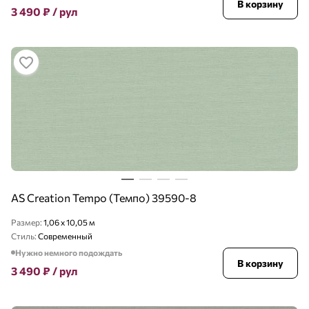
В корзину
3 490
₽
/ рул
AS Creation Tempo (Темпо) 39590-8
Размер:
1,06 x 10,05 м
Стиль:
Современный
Нужно немного подождать
В корзину
3 490
₽
/ рул