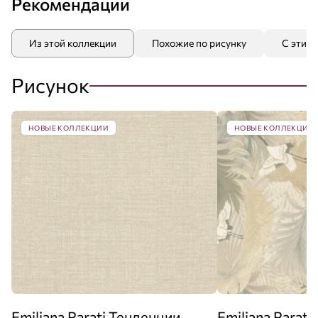
Рекомендации
Из этой коллекции
Похожие по рисунку
С этим
Рисунок
НОВЫЕ КОЛЛЕКЦИИ
НОВЫЕ КОЛЛЕКЦИИ
Emiliana Parati Тенденции
Emiliana Parat