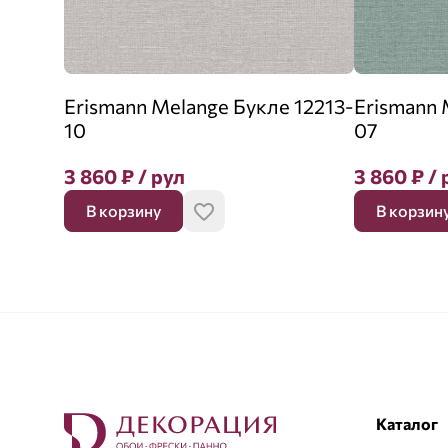
Erismann Melange Букле 12213-
Erismann 
10
07
3 860
₽
/ рул
3 860
₽
/ 
В корзину
В корзин
Каталог