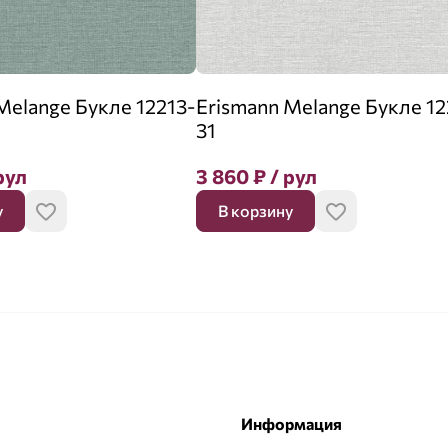
Melange Букле 12213-
Erismann Melange Букле 12
31
рул
3 860
₽
/ рул
у
В корзину
Информация