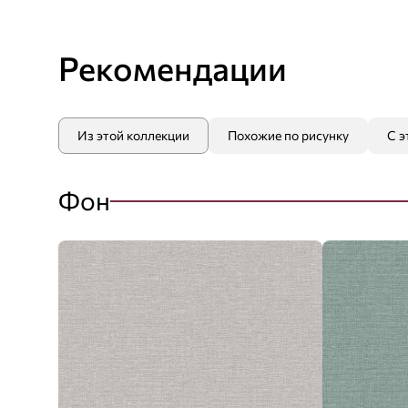
Рекомендации
Из этой коллекции
Похожие по рисунку
С э
Фон