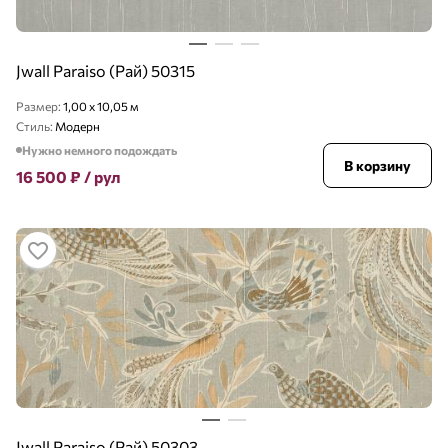
Jwall Paraiso (Рай) 50315
Размер:
1,00 x 10,05 м
Стиль:
Модерн
Нужно немного подождать
В корзину
16 500
₽
/ рул
Jwall Paraiso (Рай) 50303