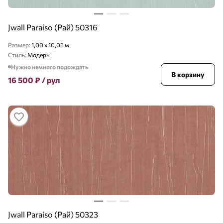
Jwall Paraiso (Рай) 50316
Размер:
1,00 x 10,05 м
Стиль:
Модерн
Нужно немного подождать
В корзину
16 500
₽
/ рул
Jwall Paraiso (Рай) 50323