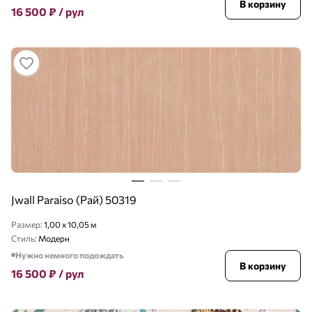
В корзину
16 500
₽
/ рул
Jwall Paraiso (Рай) 50319
Размер:
1,00 x 10,05 м
Стиль:
Модерн
Нужно немного подождать
В корзину
16 500
₽
/ рул