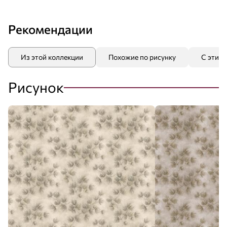
Рекомендации
Из этой коллекции
Похожие по рисунку
С этим
Рисунок