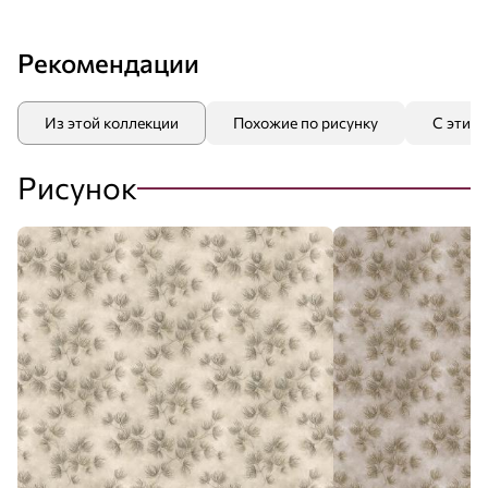
Рекомендации
Из этой коллекции
Похожие по рисунку
С этим
Рисунок