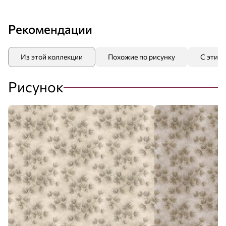
Рекомендации
Из этой коллекции
Похожие по рисунку
С этим
Рисунок