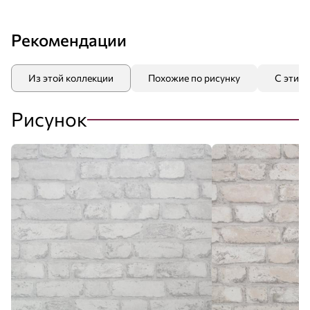
Рекомендации
Из этой коллекции
Похожие по рисунку
С этим
Рисунок