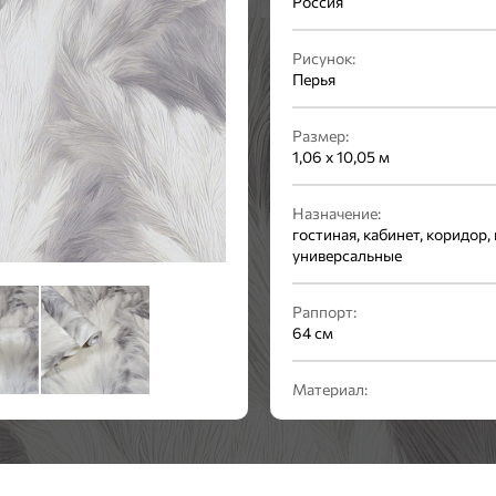
Россия
Рисунок:
Перья
Размер:
1,06 x 10,05 м
Назначение:
гостиная, кабинет, коридор, 
универсальные
Раппорт:
64 см
Материал:
винил на флизелине
Стиль:
Современный