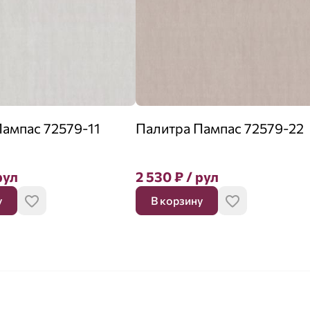
ампас 72579-11
Палитра Пампас 72579-22
рул
2 530
₽
/ рул
у
В корзину