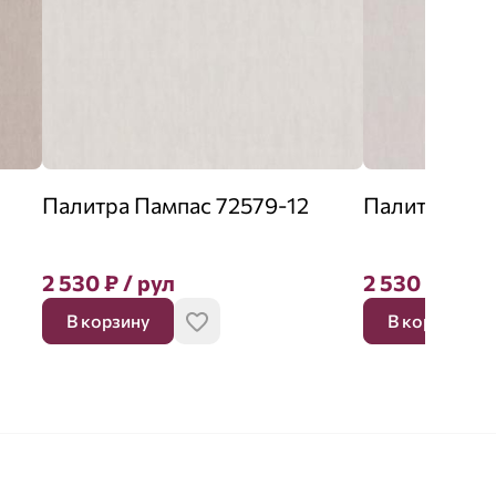
Палитра Пампас 72579-12
Палитра Пам
2 530
₽
/ рул
2 530
₽
/ рул
В корзину
В корзину