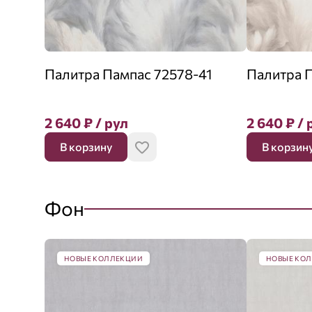
Палитра Пампас 72578-41
Палитра 
2 640
₽
/ рул
2 640
₽
/ 
В корзину
В корзин
Фон
НОВЫЕ КОЛЛЕКЦИИ
НОВЫЕ КО