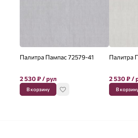
Палитра Пампас 72579-41
Палитра П
2 530
₽
/ рул
2 530
₽
/ 
В корзину
В корзин