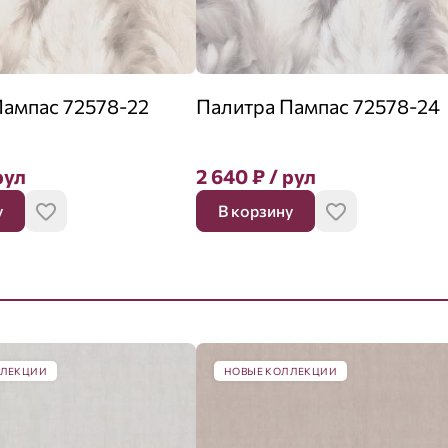
Пампас 72578-22
Палитра Пампас 72578-24
рул
2 640
₽
/ рул
у
В корзину
ЛЛЕКЦИИ
НОВЫЕ КОЛЛЕКЦИИ