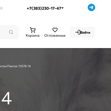
+7(383)230-17-47
00
Войти
Корзина
Отложенные
итра Пампас 72578-14
14