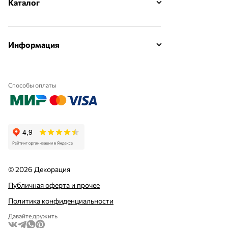
Каталог
Информация
Способы оплаты
© 2026 Декорация
Публичная оферта и прочее
Политика конфиденциальности
Давайте дружить