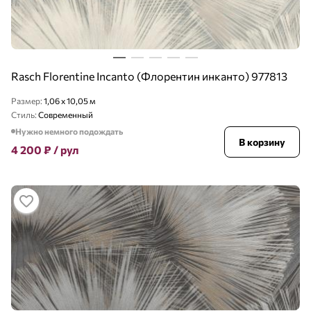
Rasch Florentine Incanto (Флорентин инканто) 977813
Размер:
1,06 x 10,05 м
Стиль:
Современный
Нужно немного подождать
В корзину
4 200
₽
/ рул