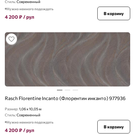
Стиль:
Современный
Нужно немного подождать
В корзину
4 200
₽
/ рул
Rasch Florentine Incanto (Флорентин инканто) 977936
Размер:
1,06 x 10,05 м
Стиль:
Современный
Нужно немного подождать
В корзину
4 200
₽
/ рул