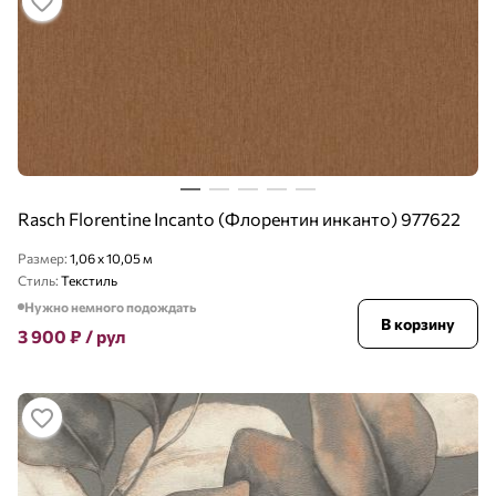
Rasch Florentine Incanto (Флорентин инканто) 977622
Размер:
1,06 x 10,05 м
Стиль:
Текстиль
Нужно немного подождать
В корзину
3 900
₽
/ рул