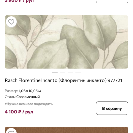
Rasch Florentine Incanto (Флорентин инканто) 977721
Размер:
1,06 x 10,05 м
Стиль:
Современный
Нужно немного подождать
В корзину
4 100
₽
/ рул