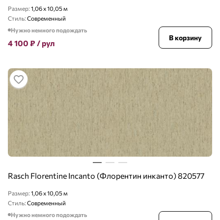
Размер:
1,06 x 10,05 м
Стиль:
Современный
Нужно немного подождать
В корзину
4 100
₽
/ рул
Rasch Florentine Incanto (Флорентин инканто) 820577
Размер:
1,06 x 10,05 м
Стиль:
Современный
Нужно немного подождать