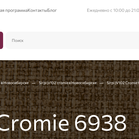
ая программа
Контакты
Блог
Ежедневно с 10:00 до 21:
i в Новосибирске
Sirpi jv102 cromie в Новосибирске
Sirpi JV102 Cromie
 Cromie 6938