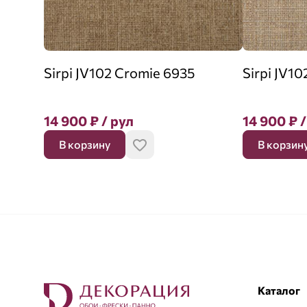
Sirpi JV102 Cromie 6935
Sirpi JV1
14 900
₽
/ рул
14 900
₽
/
В корзину
В корзин
Каталог