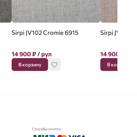
Sirpi JV102 Cromie 6915
Sirpi JV102 
14 900
₽
/ рул
14 900
₽
/ р
В корзину
В корзину
Способы оплаты