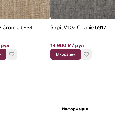
02 Cromie 6934
Sirpi JV102 Cromie 6917
 рул
14 900
₽
/ рул
у
В корзину
Информация