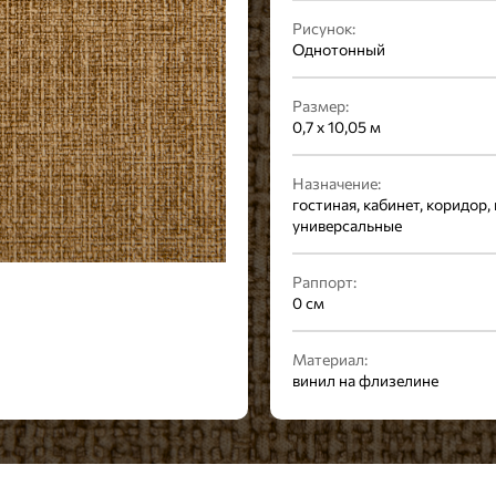
Рисунок:
Однотонный
Размер:
0,7 x 10,05 м
Назначение:
гостиная, кабинет, коридор, 
универсальные
Раппорт:
0 см
Материал:
винил на флизелине
Стиль:
Современный