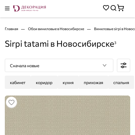
Главная
Обои виниловые в Новосибирске
Виниловые sirpi в Ново
Sirpi tatami в Новосибирске
3
Сначала новые
кабинет
коридор
кухня
прихожая
спальня