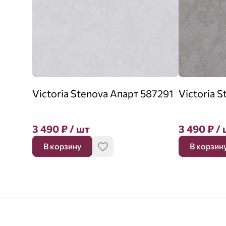
Victoria Stenova Апарт 587291
Victoria 
3 490
₽
/ шт
3 490
₽
/ 
В корзину
В корзин