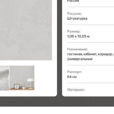
Россия
Рисунок:
Штукатурка
Размер:
1,06 x 10,05 м
Назначение:
гостиная, кабинет, коридор, 
универсальные
Раппорт:
64 см
Материал:
винил на флизелине
Стиль:
Современный