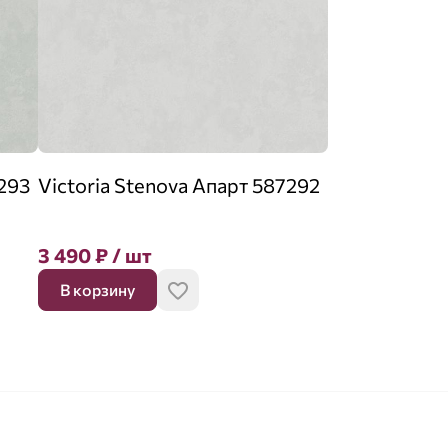
7293
Victoria Stenova Апарт 587292
3 490
₽
/ шт
В корзину