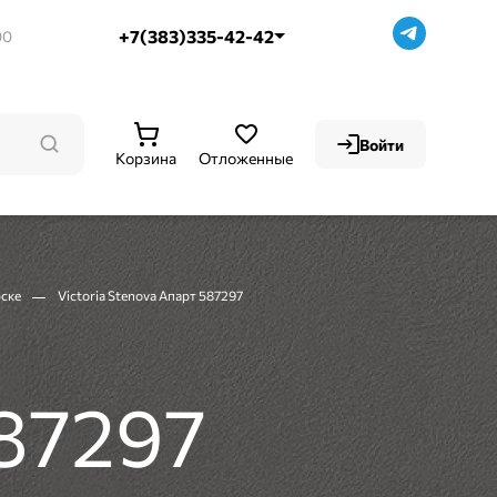
+7(383)335-42-42
00
Войти
Корзина
Отложенные
рске
Victoria Stenova Апарт 587297
587297