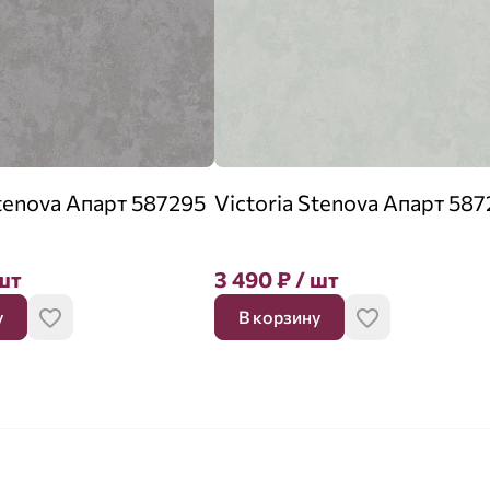
Stenova Апарт 587295
Victoria Stenova Апарт 58
шт
3 490
₽
/ шт
у
В корзину