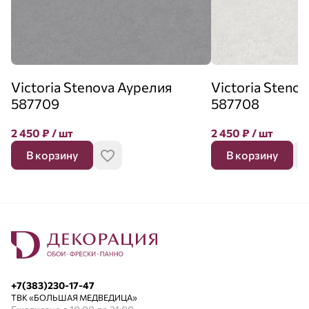
Victoria Stenova Аурелия
Victoria Steno
587709
587708
2 450
₽
/ шт
2 450
₽
/ шт
В корзину
В корзину
+7(383)230-17-47
ТВК «БОЛЬШАЯ МЕДВЕДИЦА»