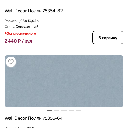
Wall Decor Полли 75354-82
Размер:
1,06 x 10,05 м
Стиль:
Современный
Осталось немного
В корзину
2 440
₽
/ рул
Wall Decor Полли 75355-64