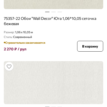
75357-22 Обои "Wall Decor" Юта 1,06*10,05 сеточка
бежевая
Размер:
1,06 x 10,05 м
Стиль:
Современный
Стремительно заканчивается
В корзину
2 270
₽
/ рул