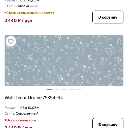
Размер:
1,06 x 10,05 м
Стиль:
Современный
Стремительно заканчивается
В корзину
2 440
₽
/ рул
Wall Decor Полли 75354-64
Размер:
1,06 x 10,05 м
Стиль:
Современный
Осталось немного
В корзину
2 440
₽
/ рул