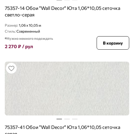
75357-14 Обои "Wall Decor" Юта 1,06*10,05 сеточка
светло-серая
Размер:
1,06 x 10,05 м
Стиль:
Современный
Нужно немного подождать
В корзину
2 270
₽
/ рул
75357-41 Обои "Wall Decor" Юта 1,06*10,05 сеточка
серая