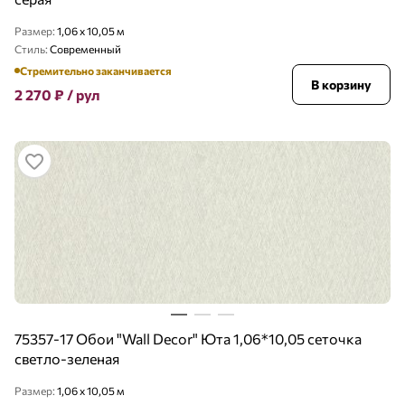
Размер:
1,06 x 10,05 м
Стиль:
Современный
Стремительно заканчивается
В корзину
2 270
₽
/ рул
75357-17 Обои "Wall Decor" Юта 1,06*10,05 сеточка
светло-зеленая
Размер:
1,06 x 10,05 м