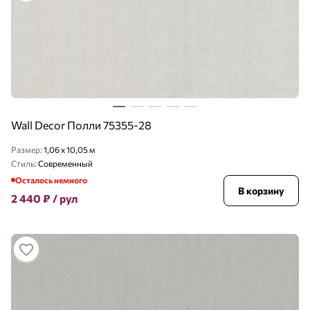
Wall Decor Полли 75355-28
Размер:
1,06 x 10,05 м
Стиль:
Современный
Осталось немного
В корзину
2 440
₽
/ рул