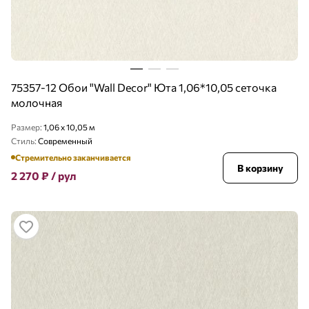
75357-12 Обои "Wall Decor" Юта 1,06*10,05 сеточка
молочная
Размер:
1,06 x 10,05 м
Стиль:
Современный
Стремительно заканчивается
В корзину
2 270
₽
/ рул