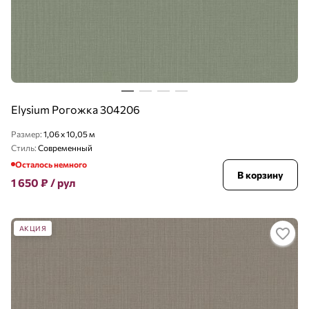
Elysium Рогожка 304206
Размер:
1,06 x 10,05 м
Стиль:
Современный
Осталось немного
В корзину
1 650
₽
/ рул
АКЦИЯ