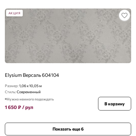
АКЦИЯ
Elysium Версаль 604104
Размер:
1,06 x 10,05 м
Стиль:
Современный
Нужно немного подождать
В корзину
1 650
₽
/ рул
Показать еще 6