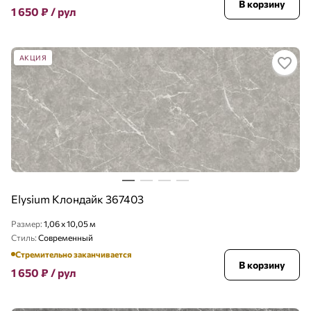
В корзину
1 650
₽
/ рул
АКЦИЯ
Elysium Клондайк 367403
Размер:
1,06 x 10,05 м
Стиль:
Современный
Стремительно заканчивается
В корзину
1 650
₽
/ рул