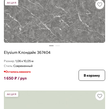
АКЦИЯ
Elysium Клондайк 367404
Размер:
1,06 x 10,05 м
Стиль:
Современный
Осталось немного
В корзину
1 650
₽
/ рул
АКЦИЯ