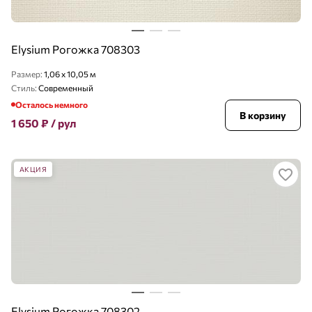
Elysium Рогожка 708303
Размер:
1,06 x 10,05 м
Стиль:
Современный
Осталось немного
В корзину
1 650
₽
/ рул
АКЦИЯ
Elysium Рогожка 708302