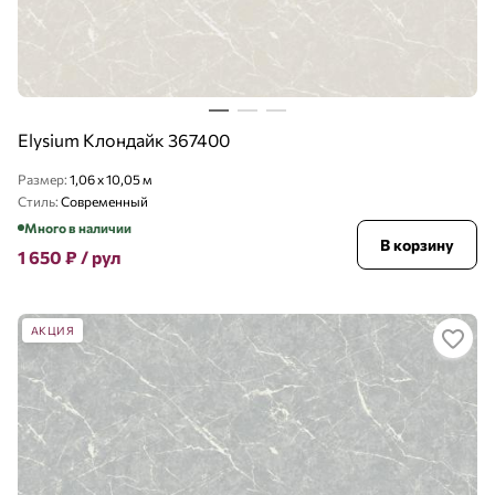
Elysium Клондайк 367400
Размер:
1,06 x 10,05 м
Стиль:
Современный
Много в наличии
В корзину
1 650
₽
/ рул
АКЦИЯ