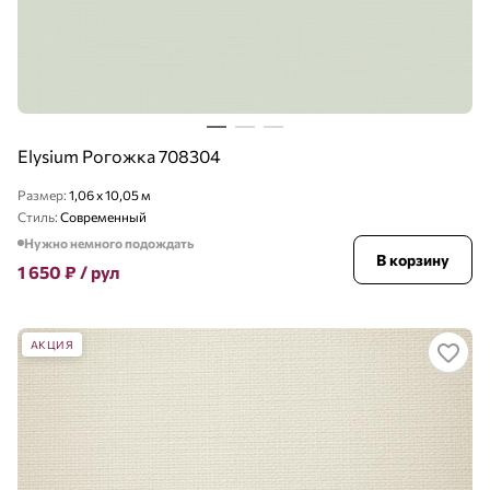
Elysium Рогожка 708304
Размер:
1,06 x 10,05 м
Стиль:
Современный
Нужно немного подождать
В корзину
1 650
₽
/ рул
АКЦИЯ