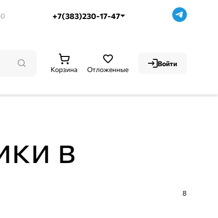
+7(383)230-17-47
00
Войти
Корзина
Отложенные
ики в
8