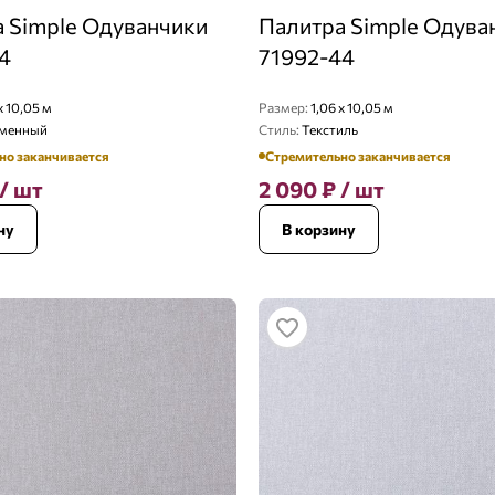
 Simple Одуванчики
Палитра Simple Одува
4
71992-44
x 10,05 м
Размер:
1,06 x 10,05 м
менный
Стиль:
Текстиль
но заканчивается
Стремительно заканчивается
/ шт
2 090
₽
/ шт
ну
В корзину