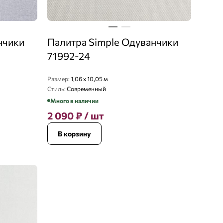
нчики
Палитра Simple Одуванчики
71992-24
Размер:
1,06 x 10,05 м
Стиль:
Современный
Много в наличии
2 090
₽
/ шт
В корзину