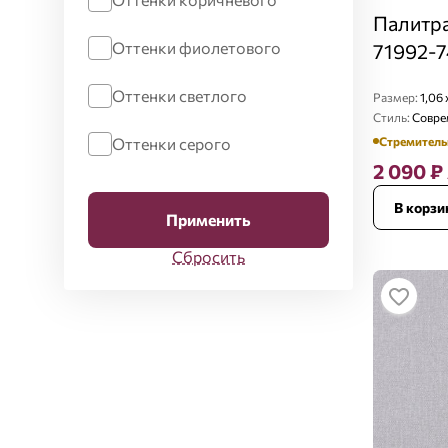
Палитра
Оттенки фиолетового
71992-7
Оттенки светлого
Размер:
1,06 
Стиль:
Совре
Оттенки серого
Стремитель
2 090
₽
В корзи
Применить
Сбросить