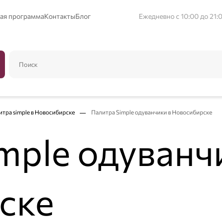
ая программа
Контакты
Блог
Ежедневно с 10:00 до 21:
тра simple в Новосибирске
Палитра Simple одуванчики в Новосибирске
mple одуванч
ске