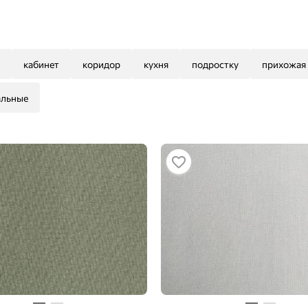
кабинет
коридор
кухня
подростку
прихожая
альные