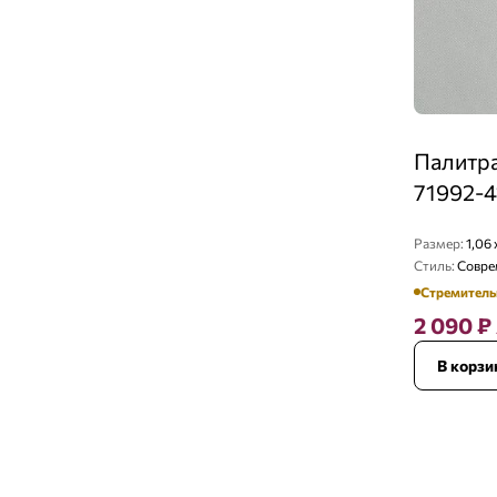
Палитра
71992-4
Размер:
1,06 
Стиль:
Совре
Стремитель
2 090
₽
В корзи