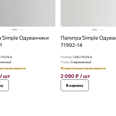
 Simple Одуванчики
Палитра Simple Одува
1
71992-14
x 10,05 м
Размер:
1,06 x 10,05 м
менный
Стиль:
Современный
но заканчивается
Стремительно заканчивается
/ шт
2 090
₽
/ шт
ну
В корзину