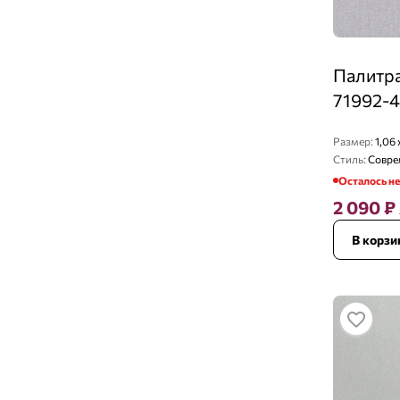
Палитра
71992-
Размер:
1,06 
Стиль:
Совре
Осталось н
2 090
₽
В корзи