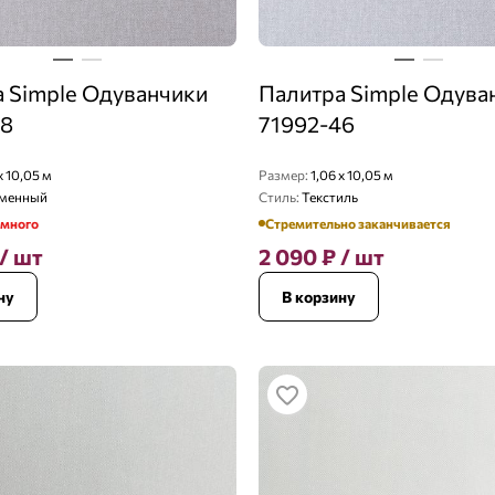
 Simple Одуванчики
Палитра Simple Одува
48
71992-46
x 10,05 м
Размер:
1,06 x 10,05 м
менный
Стиль:
Текстиль
емного
Стремительно заканчивается
/ шт
2 090
₽
/ шт
ну
В корзину