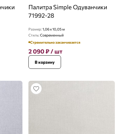
нчики
Палитра Simple Одуванчики
71992-28
Размер:
1,06 x 10,05 м
Стиль:
Современный
Стремительно заканчивается
2 090
₽
/ шт
В корзину