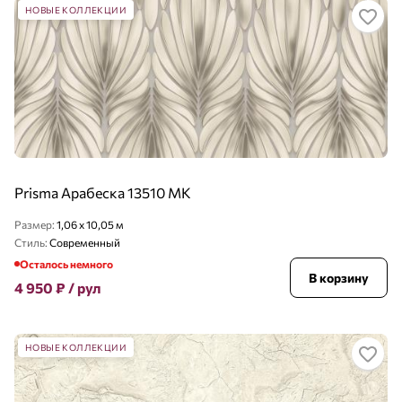
НОВЫЕ КОЛЛЕКЦИИ
Prisma Арабеска 13510 MK
Размер:
1,06 x 10,05 м
Стиль:
Современный
Осталось немного
В корзину
4 950
₽
/ рул
НОВЫЕ КОЛЛЕКЦИИ