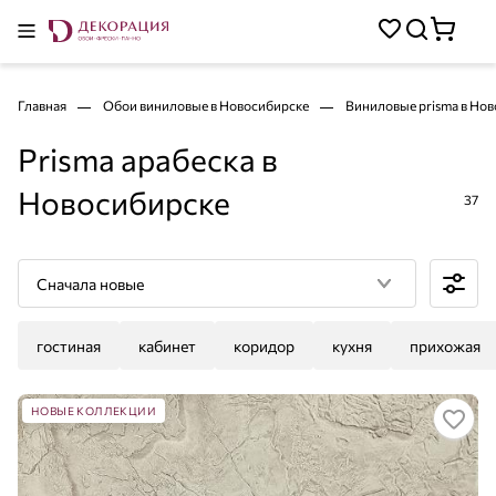
Главная
Обои виниловые в Новосибирске
Виниловые prisma в Но
Prisma арабеска в
Новосибирске
37
Сначала новые
гостиная
кабинет
коридор
кухня
прихожая
НОВЫЕ КОЛЛЕКЦИИ