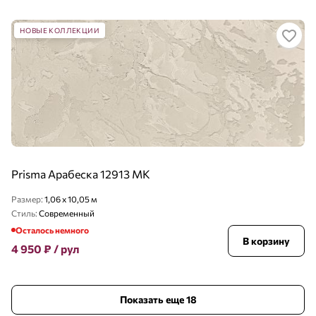
НОВЫЕ КОЛЛЕКЦИИ
Prisma Арабеска 12913 MK
Размер:
1,06 x 10,05 м
Стиль:
Современный
Осталось немного
В корзину
4 950
₽
/ рул
Показать еще 18