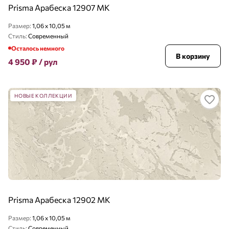
Prisma Арабеска 12907 MK
Размер:
1,06 x 10,05 м
Стиль:
Современный
Осталось немного
В корзину
4 950
₽
/ рул
НОВЫЕ КОЛЛЕКЦИИ
Prisma Арабеска 12902 MK
Размер:
1,06 x 10,05 м
Стиль:
Современный