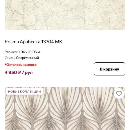
Prisma Арабеска 13704 MK
Размер:
1,06 x 10,05 м
Стиль:
Современный
Осталось немного
В корзину
4 950
₽
/ рул
НОВЫЕ КОЛЛЕКЦИИ