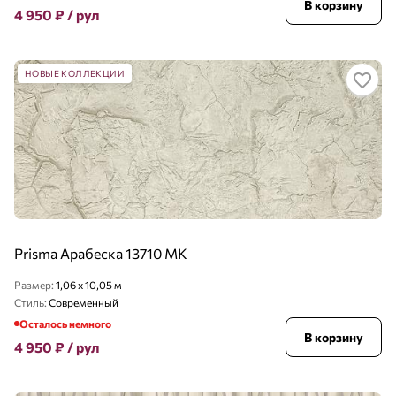
В корзину
4 950
₽
/ рул
НОВЫЕ КОЛЛЕКЦИИ
Prisma Арабеска 13710 MK
Размер:
1,06 x 10,05 м
Стиль:
Современный
Осталось немного
В корзину
4 950
₽
/ рул