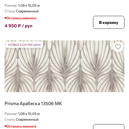
Размер:
1,06 x 10,05 м
Стиль:
Современный
Осталось немного
В корзину
4 950
₽
/ рул
НОВЫЕ КОЛЛЕКЦИИ
Prisma Арабеска 13506 MK
Размер:
1,06 x 10,05 м
Стиль:
Современный
Осталось немного