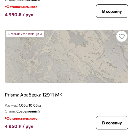
Осталось немного
В корзину
4 950
₽
/ рул
НОВЫЕ КОЛЛЕКЦИИ
Prisma Арабеска 12911 MK
Размер:
1,06 x 10,05 м
Стиль:
Современный
Осталось немного
В корзину
4 950
₽
/ рул