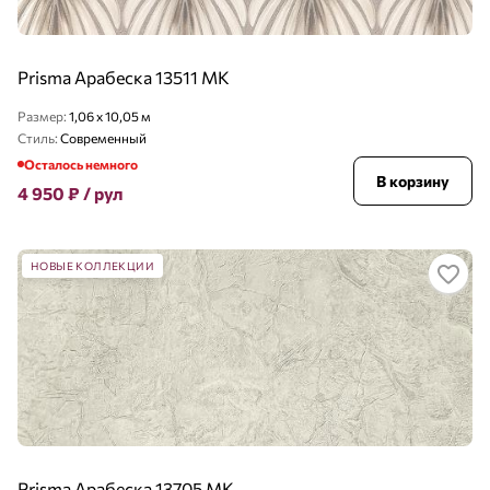
Prisma Арабеска 13511 MK
Размер:
1,06 x 10,05 м
Стиль:
Современный
Осталось немного
В корзину
4 950
₽
/ рул
НОВЫЕ КОЛЛЕКЦИИ
Prisma Арабеска 13705 MK