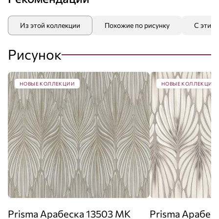
Из этой коллекции
Похожие по рисунку
С этим
Рисунок
НОВЫЕ КОЛЛЕКЦИИ
НОВЫЕ КОЛЛЕКЦИИ
Prisma Арабеска 13503 MK
Prisma Арабес